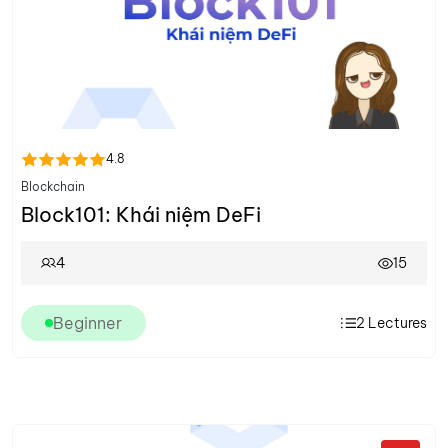
4.8
Blockchain
Block101: Khái niệm DeFi
4
15
Beginner
2
Lectures