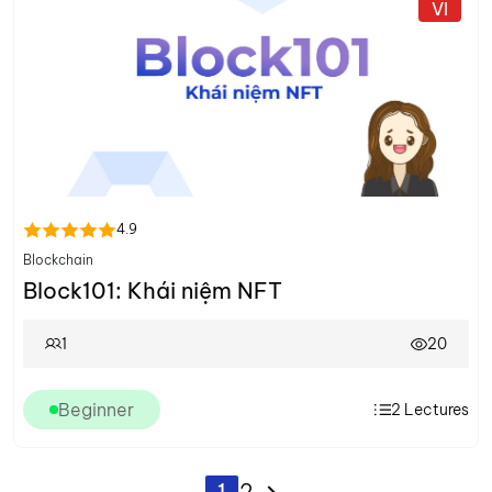
VI
4.9
Blockchain
Block101: Khái niệm NFT
1
20
Beginner
2
Lectures
1
2